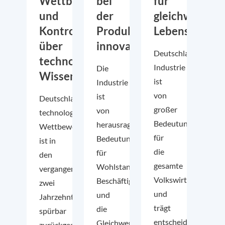
Wettbewerbsfähigkeit
bei
für
und
der
gleichwertige
Kontrolle
Produktion
Lebensverhält
über
innovativ
Deutschlands
technologisches
Industrie
Die
Wissen
ist
Industrie
von
ist
Deutschlands
großer
von
technologische
Bedeutung
herausragender
Wettbewerbsfähigkeit
für
Bedeutung
ist in
die
für
den
gesamte
Wohlstand,
vergangenen
Volkswirtschaft
Beschäftigung
zwei
und
und
Jahrzehnten
trägt
die
spürbar
entscheidend
Gleichwertigkeit
zurückgegangen.