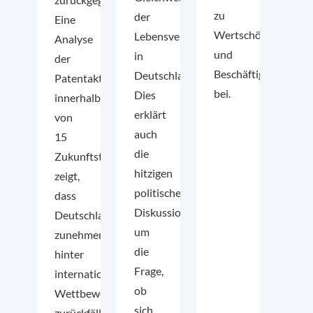
zu
der
Eine
Wertschöpfung
Lebensverhältnisse
Analyse
und
in
der
Beschäftigung
Deutschland.
Patentaktivität
bei.
Dies
innerhalb
erklärt
von
auch
15
die
Zukunftstechnologien
hitzigen
zeigt,
politischen
dass
Diskussionen
Deutschland
um
zunehmend
die
hinter
Frage,
internationale
ob
Wettbewerber
sich
zurückfällt.