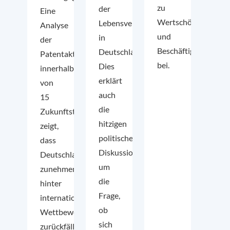
zu
der
Eine
Wertschöpfung
Lebensverhältnisse
Analyse
und
in
der
Beschäftigung
Deutschland.
Patentaktivität
bei.
Dies
innerhalb
erklärt
von
auch
15
die
Zukunftstechnologien
hitzigen
zeigt,
politischen
dass
Diskussionen
Deutschland
um
zunehmend
die
hinter
Frage,
internationale
ob
Wettbewerber
sich
zurückfällt.