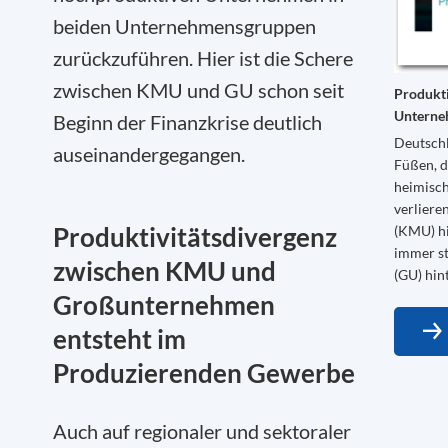
beiden Unternehmensgruppen
zurückzuführen. Hier ist die Schere
zwischen KMU und GU schon seit
Produkti
Unterne
Beginn der Finanzkrise deutlich
Deutschl
auseinandergegangen.
Füßen, d
heimisch
verliere
Produktivitätsdivergenz
(KMU) hi
immer s
zwischen KMU und
(GU) hin
Großunternehmen
entsteht im
Produzierenden Gewerbe
Auch auf regionaler und sektoraler