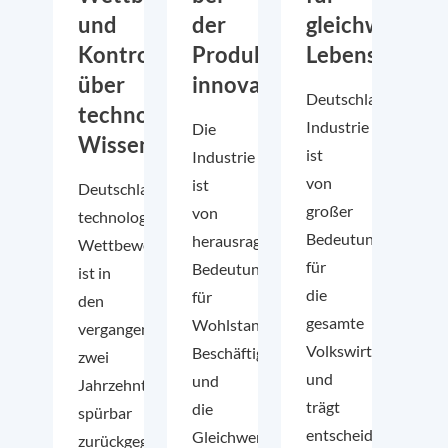
und
der
gleichwertige
Kontrolle
Produktion
Lebensverhält
über
innovativ
Deutschlands
technologisches
Industrie
Die
Wissen
ist
Industrie
von
ist
Deutschlands
großer
von
technologische
Bedeutung
herausragender
Wettbewerbsfähigkeit
für
Bedeutung
ist in
die
für
den
gesamte
Wohlstand,
vergangenen
Volkswirtschaft
Beschäftigung
zwei
und
und
Jahrzehnten
trägt
die
spürbar
entscheidend
Gleichwertigkeit
zurückgegangen.