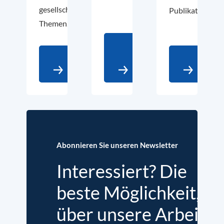
gesellschaftspolitische
Publikationen.
Themen.
Mehr
Zum
auf
Über
Podcast
LinkedIn
uns
Abonnieren Sie unseren Newsletter
Interessiert? Die
beste Möglichkeit,
über unsere Arbeit