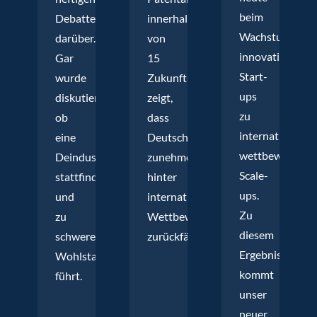
beim
Debatten
innerhalb
Wachstum
darüber.
von
innovativer
Gar
15
Start-
wurde
Zukunftstechnologien
ups
diskutiert,
zeigt,
zu
ob
dass
international
eine
Deutschland
wettbewerbsfä
Deindustrialisierung
zunehmend
Scale-
stattfindet
hinter
ups.
und
internationale
Zu
zu
Wettbewerber
diesem
schweren
zurückfällt.
Ergebnis
Wohlstandseinbußen
kommt
führt.
unser
neuer