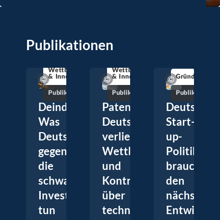
Publikationen
Wettbewerbsfähigkeit
Wettbewerbsfähigkeit
& Innovation
& Innovation
Gründungsdy
Publikation
Publikation
Publikation
Deindustrialisierung:
Patentdynamik:
Deutschla
Was
Deutschland
Start-
Deutschland
verliert
up-
gegen
Wettbewerbsfähigkeit
Politik
die
und
braucht
schwache
Kontrolle
den
Investitionstätigkeit
über
nächsten
tun
technologisches
Entwicklun