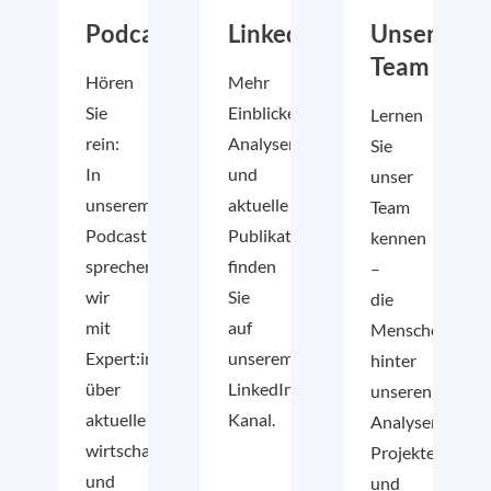
Podcast
LinkedIn
Unser
Team
Hören
Mehr
Sie
Einblicke,
Lernen
rein:
Analysen
Sie
In
und
unser
unserem
aktuelle
Team
Podcast
Publikationen
kennen
sprechen
finden
–
wir
Sie
die
mit
auf
Menschen
Expert:innen
unserem
hinter
über
LinkedIn-
unseren
aktuelle
Kanal.
Analysen,
wirtschafts-
Projekten
und
und