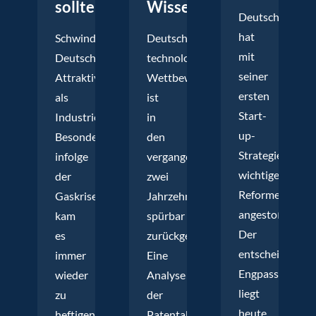
sollte
Wissen
Deutschland
hat
Schwindet
Deutschlands
mit
Deutschlands
technologische
seiner
Attraktivität
Wettbewerbsfähigkeit
ersten
als
ist
Start-
Industriestandort?
in
up-
Besonders
den
Strategie
infolge
vergangenen
wichtige
der
zwei
Reformen
Gaskrise
Jahrzehnten
angestoßen.
kam
spürbar
Der
es
zurückgegangen.
entscheidende
immer
Eine
Engpass
wieder
Analyse
liegt
zu
der
heute
heftigen
Patentaktivität