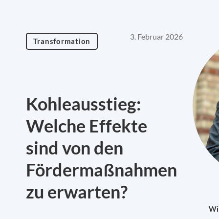
3. Februar 2026
Transformation
Kohleausstieg:
Welche Effekte
sind von den
Fördermaßnahmen
zu erwarten?
Wi