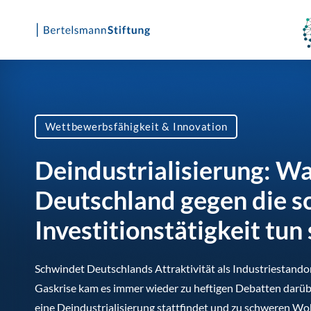
Skip
to
content
Wettbewerbsfähigkeit & Innovation
Deindustrialisierung: W
Deutschland gegen die 
Investitionstätigkeit tun 
Schwindet Deutschlands Attraktivität als Industriestando
Gaskrise kam es immer wieder zu heftigen Debatten darübe
eine Deindustrialisierung stattfindet und zu schweren W