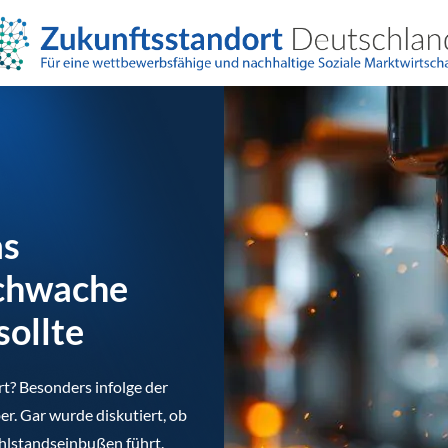
as
schwache
sollte
rt? Besonders infolge der
r. Gar wurde diskutiert, ob
ohlstandseinbußen führt.