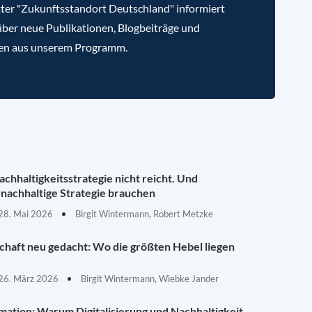
ter "Zukunftsstandort Deutschland" informiert
über neue Publikationen, Blogbeiträge und
en aus unserem Programm.
chhaltigkeitsstrategie nicht reicht. Und
nachhaltige Strategie brauchen
28. Mai 2026
Birgit Wintermann, Robert Metzke
schaft neu gedacht: Wo die größten Hebel liegen
26. März 2026
Birgit Wintermann, Wiebke Jander
mation: Warum Digitalisierung und Nachhaltigkeit