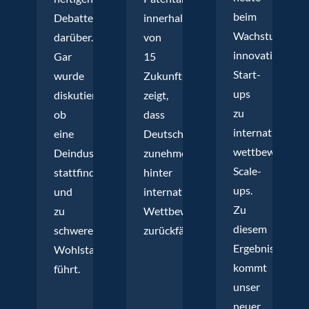
beim
Debatten
innerhalb
Wachstum
darüber.
von
innovativer
Gar
15
Start-
wurde
Zukunftstechnologien
ups
diskutiert,
zeigt,
zu
ob
dass
international
eine
Deutschland
wettbewerbsfä
Deindustrialisierung
zunehmend
Scale-
stattfindet
hinter
ups.
und
internationale
Zu
zu
Wettbewerber
diesem
schweren
zurückfällt.
Ergebnis
Wohlstandseinbußen
kommt
führt.
unser
neuer