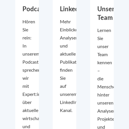
Podcast
LinkedIn
Unser
Team
Hören
Mehr
Sie
Einblicke,
Lernen
rein:
Analysen
Sie
In
und
unser
unserem
aktuelle
Team
Podcast
Publikationen
kennen
sprechen
finden
–
wir
Sie
die
mit
auf
Menschen
Expert:innen
unserem
hinter
über
LinkedIn-
unseren
aktuelle
Kanal.
Analysen,
wirtschafts-
Projekten
und
und