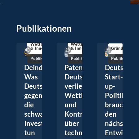
Publikationen
Wettbewerbsfähigkeit
Wettbewerbsfähigkeit
& Innovation
& Innovation
Gründungsdy
Publikation
Publikation
Publikation
Deindustrialisierung:
Patentdynamik:
Deutschla
Was
Deutschland
Start-
Deutschland
verliert
up-
gegen
Wettbewerbsfähigkeit
Politik
die
und
braucht
schwache
Kontrolle
den
Investitionstätigkeit
über
nächsten
tun
technologisches
Entwicklun