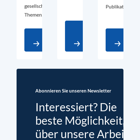
gesellschaftspolitische
Publikationen.
Themen.
Mehr
Zum
auf
Über
Podcast
LinkedIn
uns
Abonnieren Sie unseren Newsletter
Interessiert? Die
beste Möglichkeit,
über unsere Arbeit