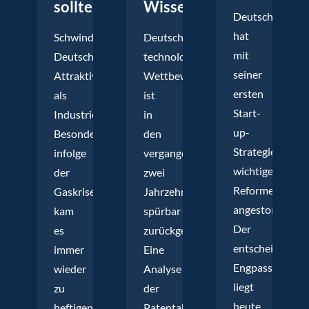
sollte
Wissen
Deutschland
hat
Schwindet
Deutschlands
mit
Deutschlands
technologische
seiner
Attraktivität
Wettbewerbsfähigkeit
ersten
als
ist
Start-
Industriestandort?
in
up-
Besonders
den
Strategie
infolge
vergangenen
wichtige
der
zwei
Reformen
Gaskrise
Jahrzehnten
angestoßen.
kam
spürbar
Der
es
zurückgegangen.
entscheidende
immer
Eine
Engpass
wieder
Analyse
liegt
zu
der
heute
heftigen
Patentaktivität