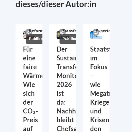
dieses/dieser Autor:in
Reformakzeptanz
Transformation
Expertenmeinung
Publikation
Publikation
Für
Der
Staatsfinanze
eine
Sustainability
im
faire
Transformation
Fokus
Wärmewende:
Monitor
–
Wie
2026
wie
sich
ist
Megatrends,
der
da:
Kriege
CO₂-
Nachhaltigkeit
und
Preis
bleibt
Krisen
auf
Chefsache
den