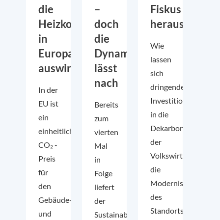
die
–
Fiskus
Heizkosten
doch
herausforder
in
die
Wie
Europa
Dynamik
lassen
auswirkt
lässt
sich
nach
dringende
In der
Investitionen
EU ist
Bereits
in die
ein
zum
Dekarbonisierung
einheitlicher
vierten
der
CO₂ -
Mal
Volkswirtschaft,
Preis
in
die
für
Folge
Modernisierung
den
liefert
des
Gebäude-
der
Standorts
und
Sustainability