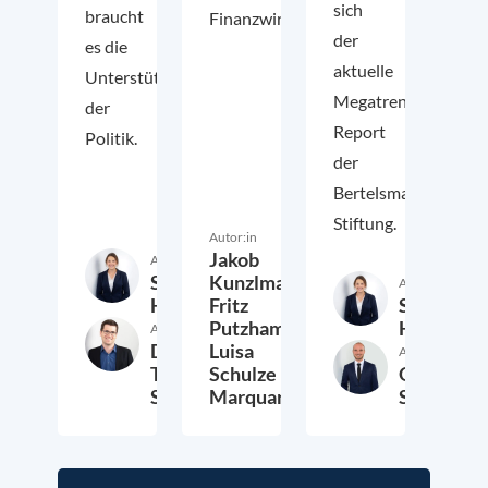
sich
braucht
Finanzwirtschaft.
der
es die
aktuelle
Unterstützung
Megatrend-
der
Report
Politik.
der
Bertelsmann
Stiftung.
Autor:in
Jakob
Autor:in
Sara
Kunzlmann,
Autor:in
Hagemann
Sara
Fritz
Hageman
Putzhammer,
Autor:in
Dr.
Luisa
Autor:in
Thomas
Schulze
Otto Meye
Schwab
Marquarding
Schwabed
8. März 2026
2. März 2026