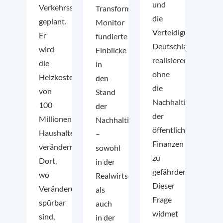
und
Verkehrssektor
Transformation
die
geplant.
Monitor
Verteidigungsfähigke
Er
fundierte
Deutschlands
wird
Einblicke
realisieren,
die
in
ohne
Heizkosten
den
die
von
Stand
Nachhaltigkeit
100
der
der
Millionen
Nachhaltigkeitstransformation
öffentlichen
Haushalten
–
Finanzen
verändern.
sowohl
zu
Dort,
in der
gefährden?
wo
Realwirtschaft
Dieser
Veränderungen
als
Frage
spürbar
auch
widmet
sind,
in der