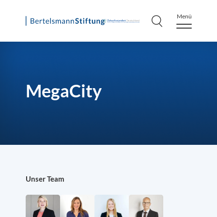
Menü
Skip
to
content
MegaCity
Unser Team