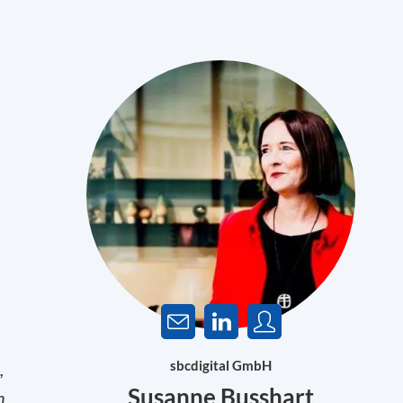
sbcdigital GmbH
,
Susanne Busshart
n