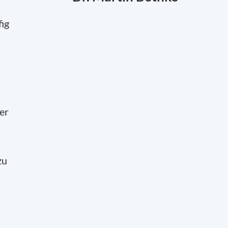
ig
er
zu