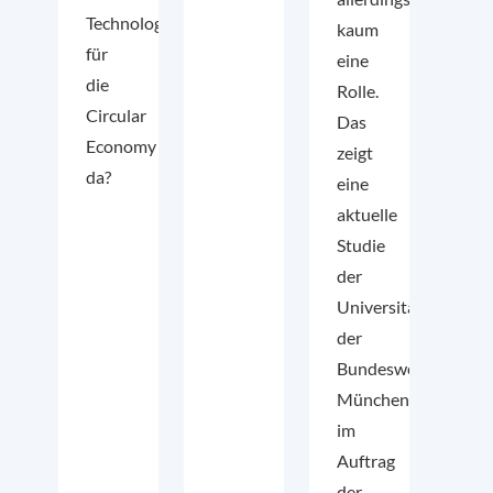
Technologien
kaum
für
eine
die
Rolle.
Circular
Das
Economy
zeigt
da?
eine
aktuelle
Studie
der
Universität
der
Bundeswehr
München
im
Auftrag
der