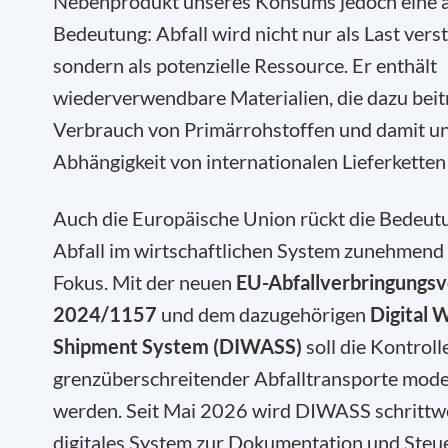
Nebenprodukt unseres Konsums jedoch eine 
Bedeutung: Abfall wird nicht nur als Last vers
sondern als potenzielle Ressource. Er enthält
wiederverwendbare Materialien, die dazu beit
Verbrauch von Primärrohstoffen und damit u
Abhängigkeit von internationalen Lieferketten
Auch die Europäische Union rückt die Bedeut
Abfall im wirtschaftlichen System zunehmend 
Fokus. Mit der neuen
EU-Abfallverbringungs
2024/1157
und dem dazugehörigen
Digital 
Shipment System (DIWASS)
soll die Kontroll
grenzüberschreitender Abfalltransporte mode
werden. Seit Mai 2026 wird DIWASS schrittwe
digitales System zur Dokumentation und Steu