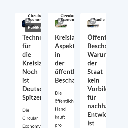
Circular
Circular
Economy
Economy
Studie
Publikation
Technologien
Kreislaufwirtschaftliche
Öffentliche
für
Aspekte
Beschaffung:
die
in
Warum
Kreislaufwirtschaft:
der
der
Noch
öffentlichen
Staat
ist
Beschaffung
kein
Deutschland
Vorbild
Die
Spitzenreiter
für
öffentliche
nachhaltige
Hand
Die
Entwicklung
kauft
Circular
ist
pro
Economy