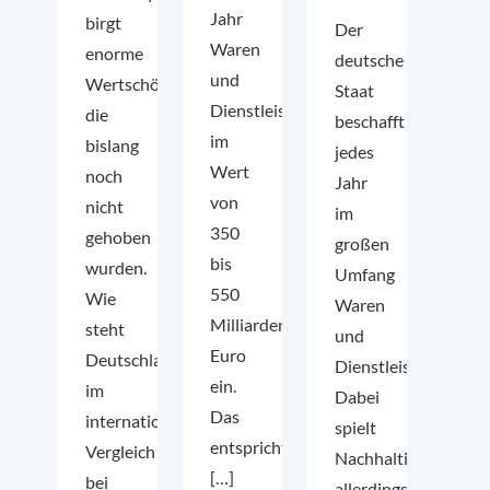
Jahr
birgt
Der
Waren
enorme
deutsche
und
Wertschöpfungspotenziale,
Staat
Dienstleistungen
die
beschafft
im
bislang
jedes
Wert
noch
Jahr
von
nicht
im
350
gehoben
großen
bis
wurden.
Umfang
550
Wie
Waren
Milliarden
steht
und
Euro
Deutschland
Dienstleistungen.
ein.
im
Dabei
Das
internationalen
spielt
entspricht
Vergleich
Nachhaltigkeit
[…]
bei
allerdings