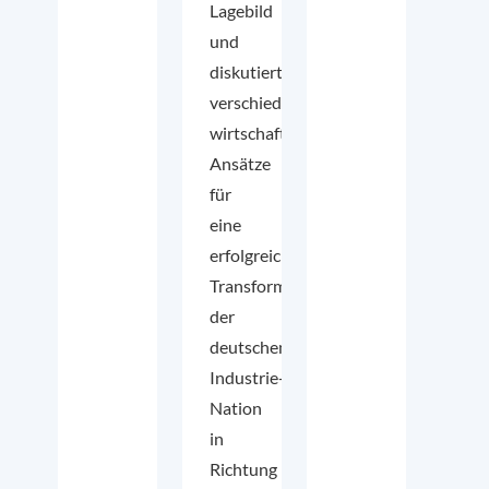
Lagebild
und
diskutiert
verschiedene
wirtschaftspolitische
Ansätze
für
eine
erfolgreiche
Transformation
der
deutschen
Industrie-
Nation
in
Richtung