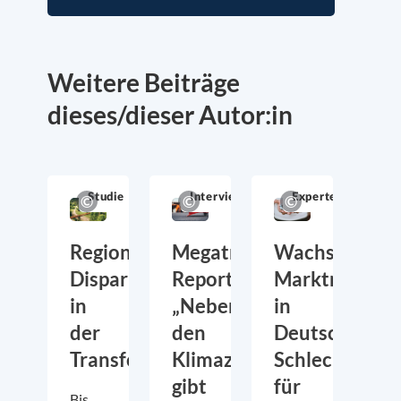
Weitere Beiträge
dieses/dieser Autor:in
Studie
Interview
Expertenmeinung
Regionale
Megatrend-
Wachsende
Disparitäten
Report:
Marktmacht
in
„Neben
in
der
den
Deutschland:
Transformation
Klimazielen
Schlecht
gibt
für
Bis