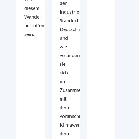
den
diesem
Industrie-
Wandel
Standort
betroffen
Deutschland
sein.
und
wie
verändern
sie
sich
im
Zusammenhang
mit
dem
voranschreitenden
Klimawandel,
dem