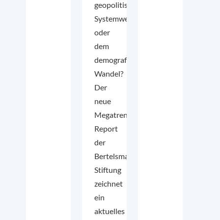
geopolitischen
Systemwettbewerb
oder
dem
demografischen
Wandel?
Der
neue
Megatrend-
Report
der
Bertelsmann
Stiftung
zeichnet
ein
aktuelles