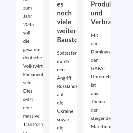
es
Produktivität
zum
noch
und
Jahr
viele
Verbraucher:
2045
weitere
soll
Mit
Baustellen“
die
der
gesamte
Dominanz
Spätestens
deutsche
der
durch
Volkswirtschaft
GAFA-
den
klimaneutral
Unternehmen
Angriff
sein.
ist
Russlands
Dies
das
auf
setzt
Thema
die
eine
der
Ukraine
massive
steigenden
sowie
Transformation
Marktmacht
die
in