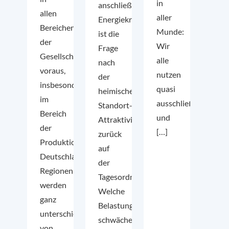
in
anschließende
allen
aller
Energiekrise
Bereichen
Munde:
ist die
der
Wir
Frage
Gesellschaft
alle
nach
voraus,
nutzen
der
insbesondere
quasi
heimischen
im
ausschließlich
Standort-
Bereich
und
Attraktivität
der
[…]
zurück
Produktion.
auf
Deutschlands
der
Regionen
Tagesordnung.
werden
Welche
ganz
Belastungsfaktoren
unterschiedlich
schwächen
von