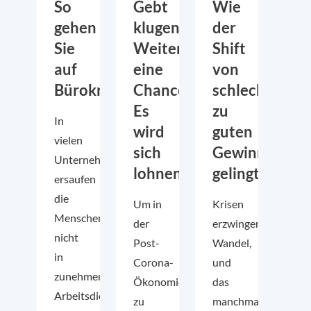
So
Gebt
Wie
gehen
klugen
der
Sie
Weiterdenkern
Shift
auf
eine
von
Bürokratiemonsterjagd
Chance!
schlechten
Es
zu
In
wird
guten
vielen
sich
Gewinnen
Unternehmen
lohnen
gelingt
ersaufen
die
Um in
Krisen
Menschen
der
erzwingen
nicht
Post-
Wandel,
in
Corona-
und
zunehmender
Ökonomie
das
Arbeitsdichte,
zu
manchmal,