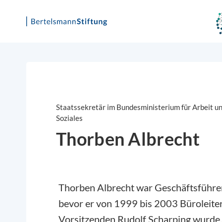
Skip
to
content
Staatssekretär im Bundesministerium für Arbeit u
Soziales
Thorben Albrecht
Thorben Albrecht war Geschäftsführe
bevor er von 1999 bis 2003 Büroleiter
Vorsitzenden Rudolf Scharping wurde.