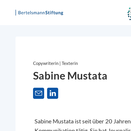
Skip
to
content
Copywriterin | Texterin
Sabine Mustata
Sabine Mustata
ist seit über 20 Jahre
Kommunikation tätig. Sie hat Journali