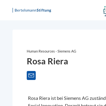
Skip
to
content
Human Resources - Siemens AG
Rosa Riera
Rosa Riera ist bei Siemens AG zustän
Social Innovation. Derzeit betreut sie