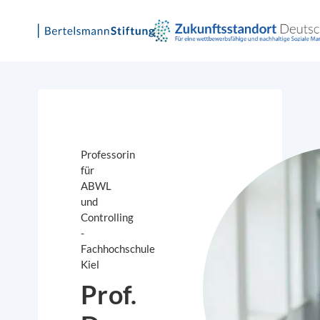
Skip
to
content
Professorin
für
ABWL
und
Controlling
-
Fachhochschule
Kiel
Prof.