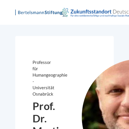
Skip
to
content
Professor
für
Humangeographie
-
Universität
Osnabrück
Prof.
Dr.