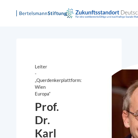
Skip
to
content
Leiter
-
„Querdenkerplattform:
Wien
Europa“
Prof.
Dr.
Karl