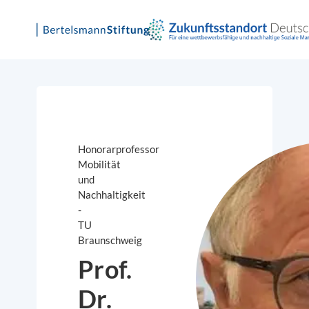
Skip
to
content
Honorarprofessor
Mobilität
und
Nachhaltigkeit
-
TU
Braunschweig
Prof.
Dr.