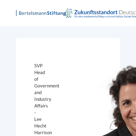
Skip
to
content
SVP
Head
of
Government
and
Industry
Affairs
-
Lee
Hecht
Harrison