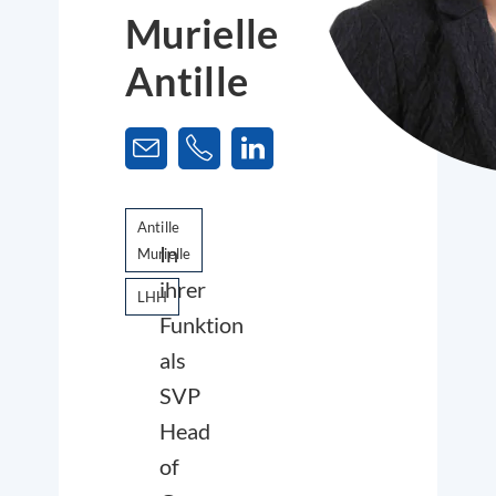
Murielle
Antille
Antille
In
Murielle
ihrer
LHH
Funktion
als
SVP
Head
of