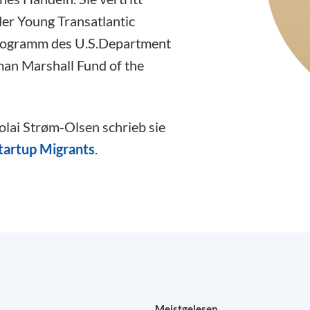
er Young Transatlantic
 Programm des U.S.Department
man Marshall Fund of the
lai Strøm-Olsen schrieb sie
tartup Migrants
.
Meistgelesen