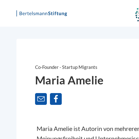
Skip
to
content
Co-Founder - Startup Migrants
Maria Amelie
Maria Amelie ist Autorin von mehrer
Meinungsfreiheit und Unternehmerisch