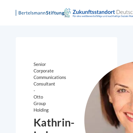
Skip
to
content
Senior
Corporate
Communications
Consultant
-
Otto
Group
Holding
Kathrin-