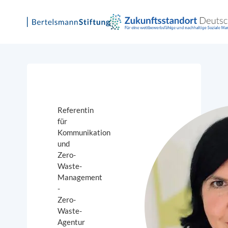
Skip
to
content
Referentin
für
Kommunikation
und
Zero-
Waste-
Management
-
Zero-
Waste-
Agentur