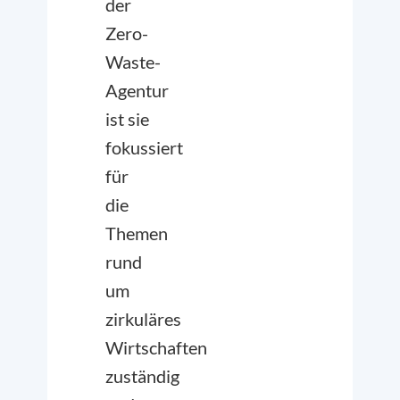
der
Zero-
Waste-
Agentur
ist sie
fokussiert
für
die
Themen
rund
um
zirkuläres
Wirtschaften
zuständig