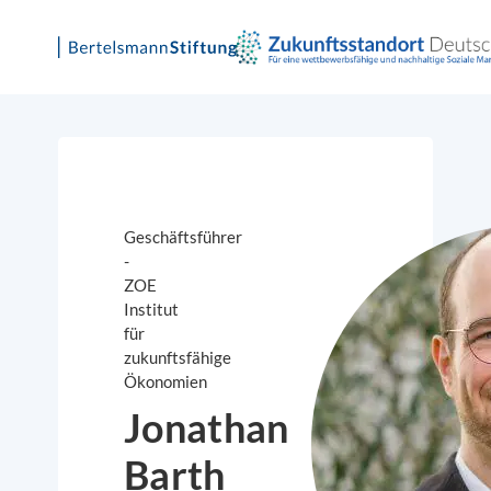
Skip
to
content
Geschäftsführer
-
ZOE
Institut
für
zukunftsfähige
Ökonomien
Jonathan
Barth