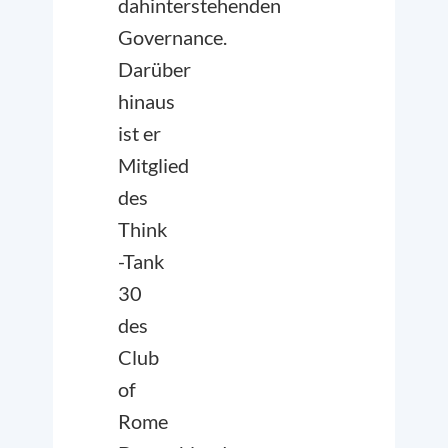
dahinterstehenden
Governance.
Darüber
hinaus
ist er
Mitglied
des
Think
-Tank
30
des
Club
of
Rome