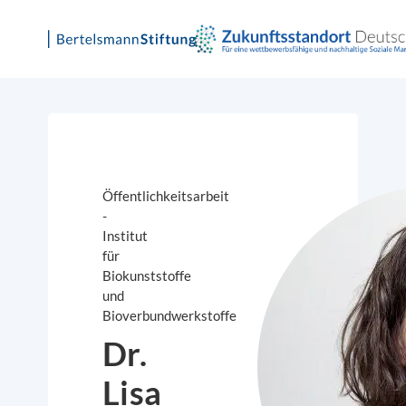
Skip
to
content
Öffentlichkeitsarbeit
-
Institut
für
Biokunststoffe
und
Bioverbundwerkstoffe
Dr.
Lisa