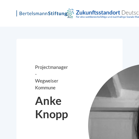
Skip
to
content
Projectmanager
-
Wegweiser
Kommune
Anke
Knopp