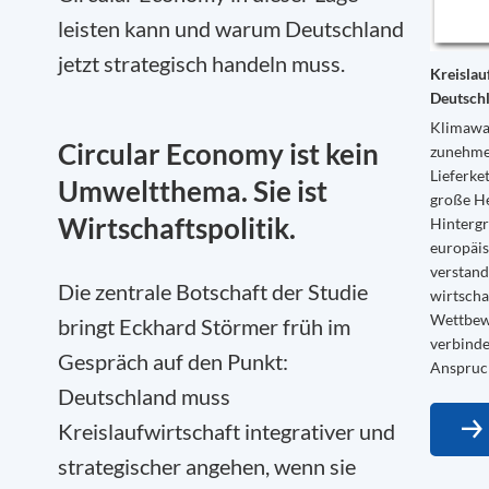
leisten kann und warum Deutschland
jetzt strategisch handeln muss.
Kreislau
Deutschl
Klimawan
Circular Economy ist kein
zunehmen
Lieferke
Umweltthema. Sie ist
große H
Wirtschaftspolitik.
Hintergr
europäis
verstand
Die zentrale Botschaft der Studie
wirtscha
Wettbewe
bringt Eckhard Störmer früh im
verbinde
Gespräch auf den Punkt:
Anspruc
Deutschland muss
Kreislaufwirtschaft integrativer und
strategischer angehen, wenn sie