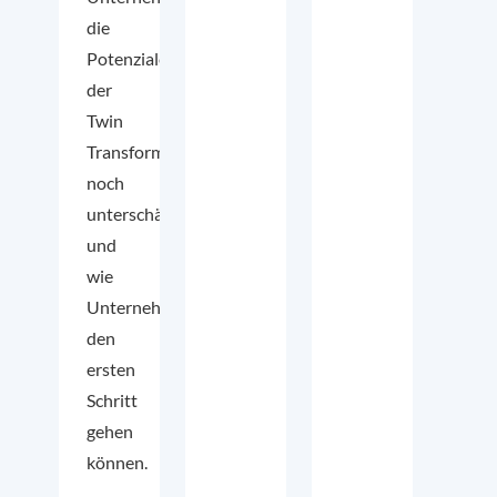
die
Potenziale
der
Twin
Transformation
noch
unterschätzen
und
wie
Unternehmen
den
ersten
Schritt
gehen
können.