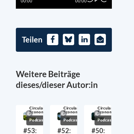
Teilen
Facebook
Bluesky
LinkedIn
E-
Mail
Weitere Beiträge
dieses/dieser Autor:in
Circular
Circular
Circular
Economy
Economy
Economy
Podcast
Podcast
Podcast
#53:
#52:
#50: