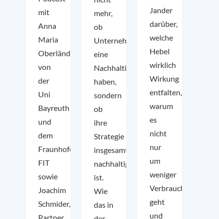
Jander
mit
mehr,
darüber,
Anna
ob
welche
Maria
Unternehmen
Hebel
Oberländer
eine
wirklich
von
Nachhaltigkeitsstrategie
Wirkung
der
haben,
entfalten,
Uni
sondern
warum
Bayreuth
ob
es
und
ihre
nicht
dem
Strategie
nur
Fraunhofer
insgesamt
um
FIT
nachhaltig
weniger
sowie
ist.
Verbrauch
Joachim
Wie
geht
Schmider,
das in
und
Partner
der