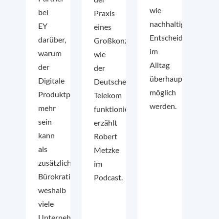
wie
bei
Praxis
nachhaltige
EY
eines
Entscheidungen
darüber,
Großkonzerns
im
warum
wie
Alltag
der
der
überhaupt
Digitale
Deutsche
möglich
Produktpass
Telekom
werden.
mehr
funktioniert,
sein
erzählt
kann
Robert
als
Metzke
zusätzliche
im
Bürokratie,
Podcast.
weshalb
viele
Unternehmen