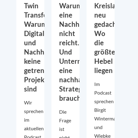
Twin
Warum
Kreislaufwirt
Transformation:
eine
neu
Warum
Nachhaltigkeitsstrategie
gedacht:
Digitalisierung
nicht
Wo
und
reicht.
die
Nachhaltigkeit
Und
größten
keine
Unternehmen
Hebel
getrennten
eine
liegen
Projekte
nachhaltige
Im
sind
Strategie
Podcast
brauchen
sprechen
Wir
Birgit
sprechen
Die
Wintermann
im
Frage
und
aktuellen
ist
Wiebke
Podcast
nicht