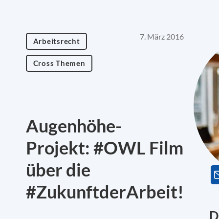
7. März 2016
Arbeitsrecht
Cross Themen
Augenhöhe-
Projekt: #OWL Film
über die
#ZukunftderArbeit!
D