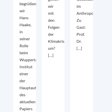
begrüßen
wir
im
wir
mit
Anthropozän?
Hans
den
Zu
Haake,
Folgen
Gast:
in
der
Prof.
seiner
Klimakrise
Dr.
Rolle
um?
[…]
beim
[…]
Wuppertal
Institut
einer
der
Hauptautoren
des
aktuellen Earth4All-
Papiers