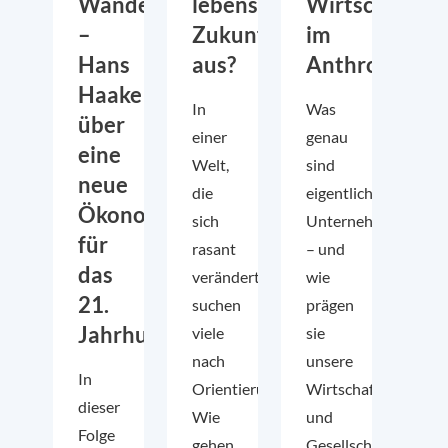
Wandel
lebenswerte
Wirtschaft
–
Zukunft
im
Hans
aus?
Anthropozän
Haake
In
Was
über
einer
genau
eine
Welt,
sind
neue
die
eigentlich
Ökonomie
sich
Unternehmen
für
rasant
– und
das
verändert,
wie
21.
suchen
prägen
Jahrhundert
viele
sie
nach
unsere
In
Orientierung:
Wirtschaft
dieser
Wie
und
Folge
gehen
Gesellschaft