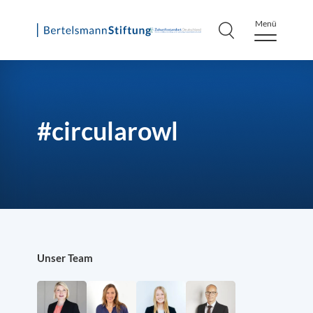
Menü
Skip
to
content
#circularowl
Unser Team